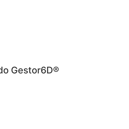
 do
Gestor6D®